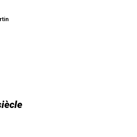
rtin
iècle